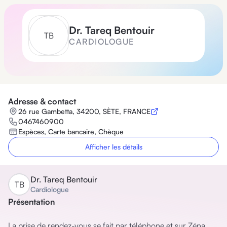
Dr.
Tareq Bentouir
T
B
CARDIOLOGUE
Adresse & contact
26 rue Gambetta, 34200, SÈTE, FRANCE
0467460900
Espèces, Carte bancaire, Chèque
Afficher les détails
Dr.
Tareq Bentouir
T
B
Cardiologue
Présentation
La prise de rendez-vous se fait par téléphone et sur Zéna.