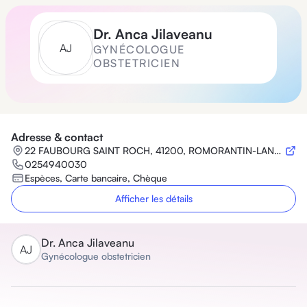
Dr.
Anca Jilaveanu
A
J
GYNÉCOLOGUE
OBSTETRICIEN
Adresse & contact
22 FAUBOURG SAINT ROCH, 41200, ROMORANTIN-LANTHENAY
0254940030
Espèces, Carte bancaire, Chèque
Afficher les détails
Dr.
Anca Jilaveanu
A
J
Gynécologue obstetricien