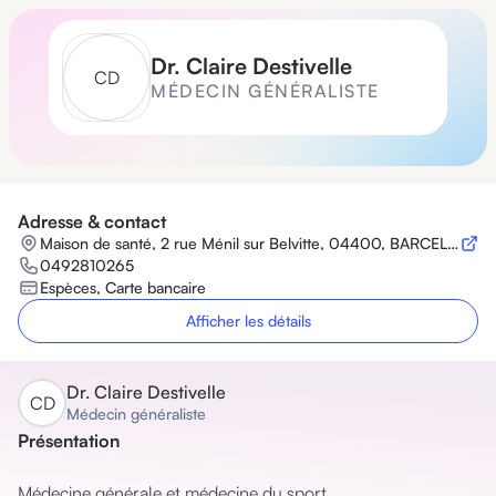
Dr.
Claire Destivelle
C
D
MÉDECIN GÉNÉRALISTE
Adresse & contact
Maison de santé, 2 rue Ménil sur Belvitte, 04400, BARCELONNETTE
0492810265
Espèces, Carte bancaire
Afficher les détails
Dr.
Claire Destivelle
C
D
Médecin généraliste
Présentation
Médecine générale et médecine du sport