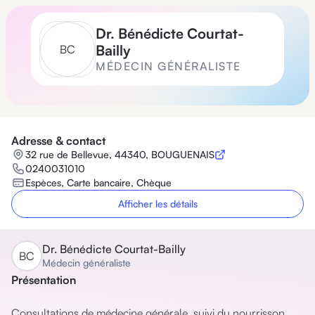
Dr.
Bénédicte Courtat-
Bailly
B
C
MÉDECIN GÉNÉRALISTE
Adresse & contact
32 rue de Bellevue, 44340, BOUGUENAIS
0240031010
Espèces, Carte bancaire, Chèque
Afficher les détails
Dr.
Bénédicte Courtat-Bailly
B
C
Médecin généraliste
Présentation
Consultations de médecine générale, suivi du nourrisson, 