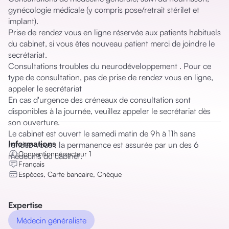
gynécologie médicale (y compris pose/retrait stérilet et 
implant). 

Prise de rendez vous en ligne réservée aux patients habituels 
du cabinet, si vous êtes nouveau patient merci de joindre le 
secrétariat. 

Consultations troubles du neurodéveloppement . Pour ce 
type de consultation, pas de prise de rendez vous en ligne, 
appeler le secrétariat

En cas d'urgence des créneaux de consultation sont 
disponibles à la journée, veuillez appeler le secrétariat dès 
son ouverture. 

Le cabinet est ouvert le samedi matin de 9h à 11h sans 
Informations
rendez-vous ; la permanence est assurée par un des 6 
Conventionné secteur 1
médecins du cabinet.
Français
Espèces, Carte bancaire, Chèque
Expertise
Médecin généraliste