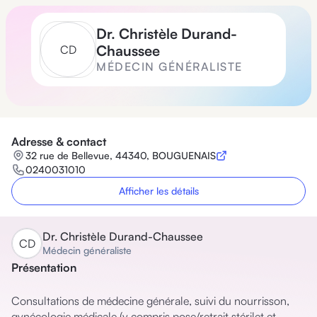
Dr.
Christèle Durand-
Chaussee
C
D
MÉDECIN GÉNÉRALISTE
Adresse & contact
32 rue de Bellevue, 44340, BOUGUENAIS
0240031010
Afficher les détails
Dr.
Christèle Durand-Chaussee
C
D
Médecin généraliste
Présentation
Consultations de médecine générale, suivi du nourrisson, 
gynécologie médicale (y compris pose/retrait stérilet et 