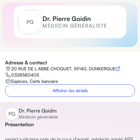
Dr.
Pierre Goidin
P
G
MÉDECIN GÉNÉRALISTE
Adresse & contact
20 RUE DE L ABBE CHOQUET, 59140, DUNKERQUE
0328580405
Espèces, Carte bancaire
Afficher les détails
Dr.
Pierre Goidin
P
G
Médecin généraliste
Présentation
expert judiciaire prés de la cour d'appel, médecin agréé ARS, 