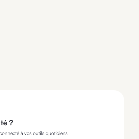
nté
?
connecté à vos outils quotidiens