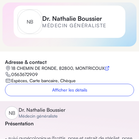
Dr.
Nathalie Boussier
N
B
MÉDECIN GÉNÉRALISTE
Adresse & contact
18 CHEMIN DE RONDE, 82800, MONTRICOUX
0563672909
Espèces, Carte bancaire, Chèque
Afficher les détails
Dr.
Nathalie Boussier
N
B
Médecin généraliste
Présentation
- suivi gynécologique (frottis, pose et retrait de stérilet, pose 