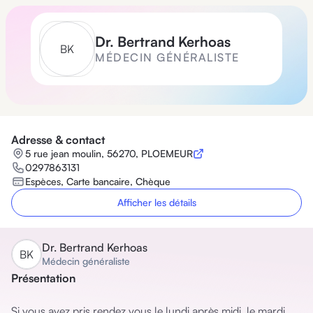
Dr.
Bertrand Kerhoas
B
K
MÉDECIN GÉNÉRALISTE
Adresse & contact
5 rue jean moulin, 56270, PLOEMEUR
0297863131
Espèces, Carte bancaire, Chèque
Afficher les détails
Dr.
Bertrand Kerhoas
B
K
Médecin généraliste
Présentation
Si vous avez pris rendez vous le lundi après midi, le mardi 