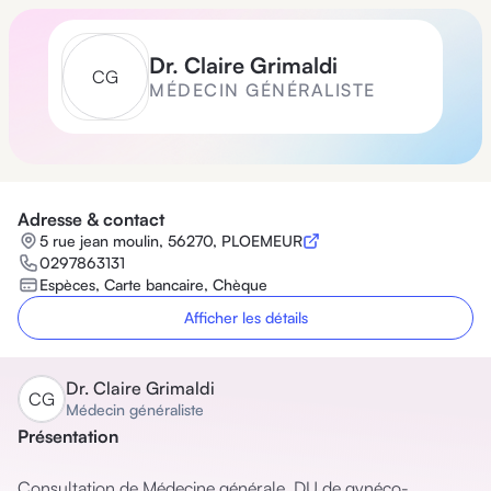
Dr.
Claire Grimaldi
C
G
MÉDECIN GÉNÉRALISTE
Adresse & contact
5 rue jean moulin, 56270, PLOEMEUR
0297863131
Espèces, Carte bancaire, Chèque
Afficher les détails
Dr.
Claire Grimaldi
C
G
Médecin généraliste
Présentation
Consultation de Médecine générale, DU de gynéco-