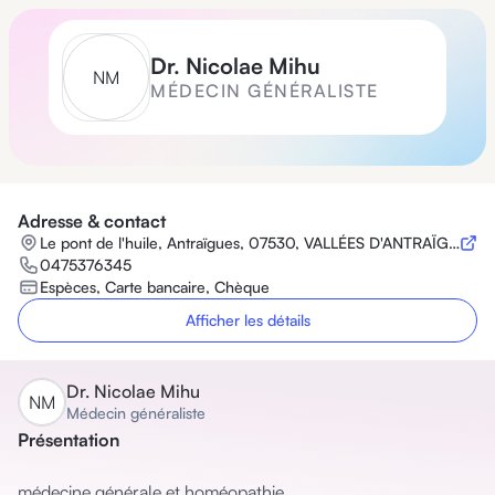
Dr.
Nicolae Mihu
N
M
MÉDECIN GÉNÉRALISTE
Adresse & contact
Le pont de l'huile, Antraïgues, 07530, VALLÉES D'ANTRAÏGUES ASPERJOC
0475376345
Espèces, Carte bancaire, Chèque
Afficher les détails
Dr.
Nicolae Mihu
N
M
Médecin généraliste
Présentation
médecine générale et homéopathie 
