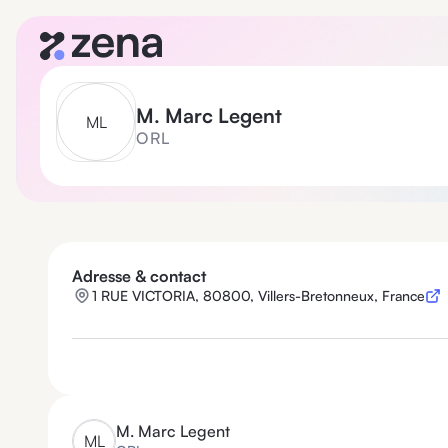
M.
Marc Legent
M
L
ORL
Adresse & contact
1 RUE VICTORIA, 80800, Villers-Bretonneux, France
M.
Marc Legent
M
L