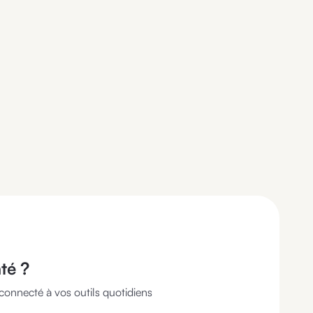
nté
?
connecté à vos outils quotidiens