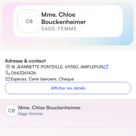
Mme.
Chloe
Bouckenheimer
C
B
SAGE-FEMME
Adresse & contact
18 JEANNETTE PONTEILLE, 69550, AMPLEPUIS
0663261426
Espèces, Carte bancaire, Chèque
Afficher les détails
Mme.
Chloe Bouckenheimer
C
B
Sage-femme